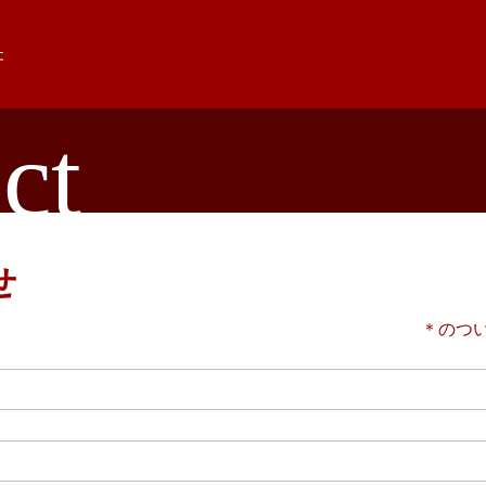
ct
せ
＊のつ